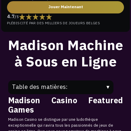
Jouer Maintenant
4.7
/
5
PLÉBISCITÉ PAR DES MILLIERS DE JOUEURS BELGES
Madison Machine
à Sous en Ligne
Table des matières:
Madison Casino Featured
Games
Madison Casino se distingue par une ludothèque
exceptionnelle qui ravira tous les passionnés de jeux de