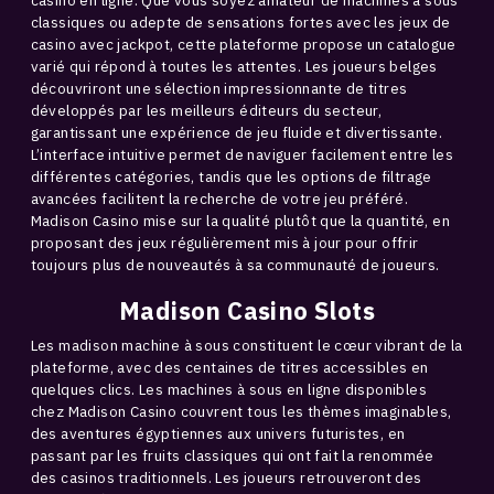
casino en ligne. Que vous soyez amateur de machines à sous
classiques ou adepte de sensations fortes avec les jeux de
casino avec jackpot, cette plateforme propose un catalogue
varié qui répond à toutes les attentes. Les joueurs belges
découvriront une sélection impressionnante de titres
développés par les meilleurs éditeurs du secteur,
garantissant une expérience de jeu fluide et divertissante.
L’interface intuitive permet de naviguer facilement entre les
différentes catégories, tandis que les options de filtrage
avancées facilitent la recherche de votre jeu préféré.
Madison Casino mise sur la qualité plutôt que la quantité, en
proposant des jeux régulièrement mis à jour pour offrir
toujours plus de nouveautés à sa communauté de joueurs.
Madison Casino Slots
Les madison machine à sous constituent le cœur vibrant de la
plateforme, avec des centaines de titres accessibles en
quelques clics. Les machines à sous en ligne disponibles
chez Madison Casino couvrent tous les thèmes imaginables,
des aventures égyptiennes aux univers futuristes, en
passant par les fruits classiques qui ont fait la renommée
des casinos traditionnels. Les joueurs retrouveront des