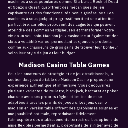
machines à sous populaires comme Starburst, Book of Dead
et Gonzo’s Quest, qui offrent des mécaniques de jeu
captivantes et des fonctionnalités bonus généreuses. Les
machines à sous jackpot progressif méritent une attention
particulière, car elles proposent des cagnotes qui peuvent
atteindre des sommes vertigineuses et transformer votre
vie en un seul spin. Madison jeux casino inclut également des
slots à volatilité variée, permettant aux joueurs prudents
comme aux chasseurs de gros gains de trouver leur bonheur
selon leur style de jeu et leur budget.
Madison Casino Table Games
Pour les amateurs de stratégie et de jeux traditionnels, la
section des jeux de table de Madison Casino propose une
expérience authentique et immersive. Vous découvrirez
plusieurs variantes de roulette, blackjack, baccarat et poker,
chacune avec ses propres règles et limites de mise
adaptées à tous les profils de joueurs. Les jeux casino
madison en version table offrent des graphismes soignés et
une jouabilité optimale, reproduisant fidèlement
l’atmosphère des établissements terrestres. Les options de
mise flexibles permettent aux débutants de s’initier avec de